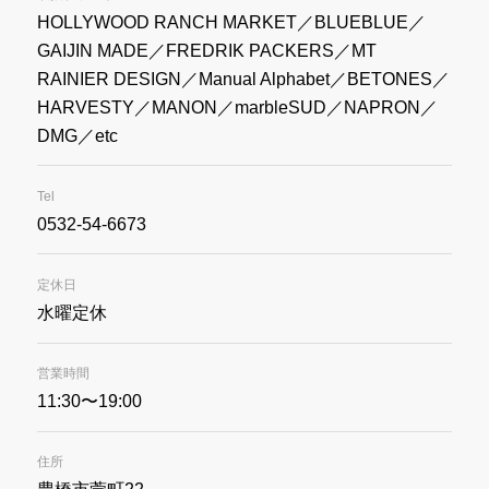
HOLLYWOOD RANCH MARKET／BLUEBLUE／
GAIJIN MADE／FREDRIK PACKERS／MT
RAINIER DESIGN／Manual Alphabet／BETONES／
HARVESTY／MANON／marbleSUD／NAPRON／
DMG／etc
Tel
0532-54-6673
定休日
水曜定休
営業時間
11:30〜19:00
住所