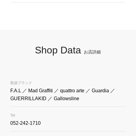
Shop Data
お店詳細
取扱ブランド
F.A.L ／ Mad Graffiti ／ quattro arte ／ Guardia ／
GUERRILLAKID ／ Gallowsline
Tel
052-242-1710