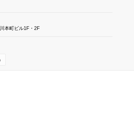
白川本町ビル1F・2F
m