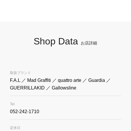
Shop Data
お店詳細
取扱ブランド
F.A.L ／ Mad Graffiti ／ quattro arte ／ Guardia ／
GUERRILLAKID ／ Gallowsline
Tel
052-242-1710
定休日