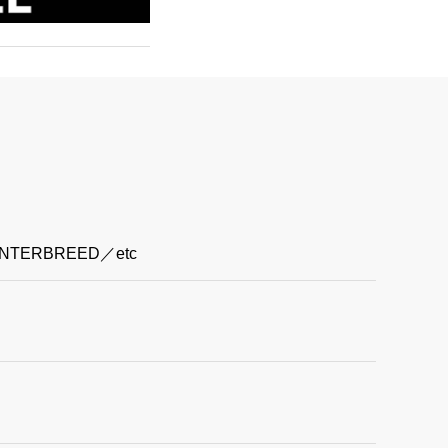
INTERBREED
／etc