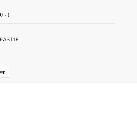
00～)
EAST1F
hop