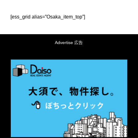
[ess_grid alias=”Osaka_item_top”]
Advertise
広告