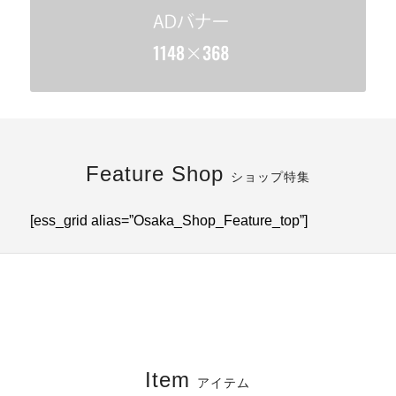
Feature Shop
ショップ特集
[ess_grid alias=”Osaka_Shop_Feature_top”]
Item
アイテム