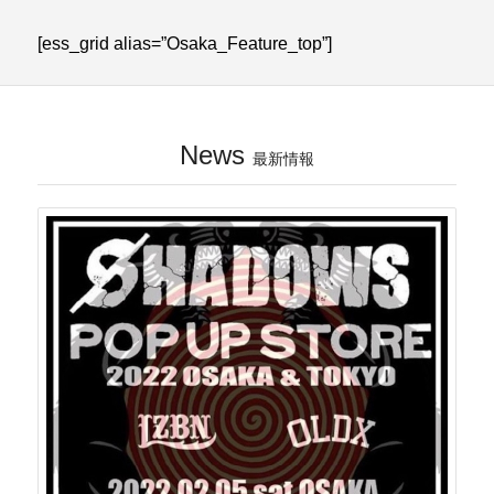
[ess_grid alias=”Osaka_Feature_top”]
News
最新情報