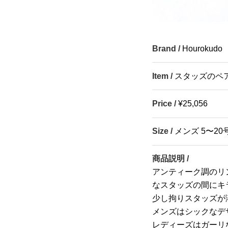
Brand /
Hourokudo
Item /
スタッズのペ
Price /
¥25,056
Size /
メンズ 5〜20
商品説明 /
アンティーク調のリ
なスタッズの間にキ
少し拘りスタッズが
メンズはシックなデ
レディーズはガーリ