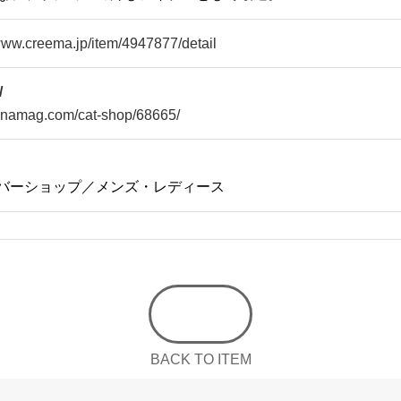
/www.creema.jp/item/4947877/detail
/
/snamag.com/cat-shop/68665/
バーショップ／メンズ・レディース
BACK TO ITEM