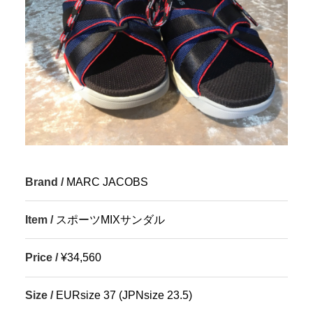
Brand /
MARC JACOBS
Item /
スポーツMIXサンダル
Price /
¥34,560
Size /
EURsize 37 (JPNsize 23.5)