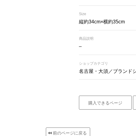
Size
縦約34cm×横約35cm
商品説明
–
ショップカテゴリ
名古屋・大須／ブランド
購入できるページ
前のページに戻る