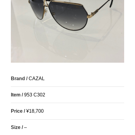
Brand /
CAZAL
Item /
953 C302
Price /
¥18,700
Size /
–