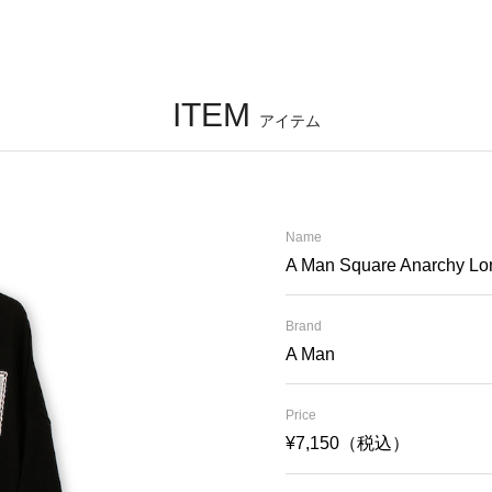
ITEM
アイテム
Name
A Man Square Anarchy Lo
Brand
A Man
Price
¥7,150（税込）