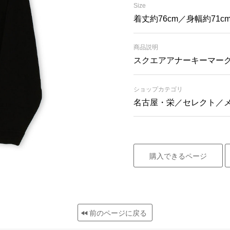
Size
着丈約76cm／身幅約71c
商品説明
スクエアアナーキーマー
ショップカテゴリ
名古屋・栄／セレクト／
購入できるページ
前のページに戻る