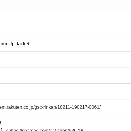
rm-Up Jacket
/item.rakuten.co.jp/gsc-rinkan/10211-190217-0061/
/
須店
／
https://snamag.com/cat-shop/68679/