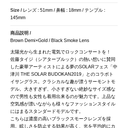
Size /
レンズ : 51mm / 鼻幅 : 18mm / テンプル :
145mm
商品説明 /
Brown Demi×Gold / Black Smoke Lens
太陽光から生まれた電気でロックコンサートを！
佐藤タイジ（シアターブルック）の熱い想いに賛同
した豪華アーティストによる夢のSOLARフェス「中
津川 THE SOLAR BUDOKAN2019」とのコラボト
イサングラス。クラシカルな趣が漂うサーモントモ
デル。大きすぎず、小さすぎない絶妙なサイズ感な
ので男性も女性も着用出来るのが魅力です。上品な
空気感が漂いながらも様々なファッションスタイル
にはまるスタンダードモデルです。
こちらは濃度の高いブラックスモークレンズを採
用。眩しさを防止する効果が高く、光を平均的にカ