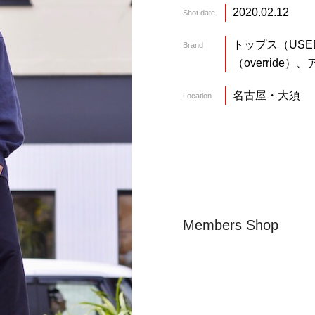
2020.02.12
Shot date
トップス（USE
Brand
（override
名古屋・大須
Location
Members Shop