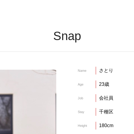
Snap
さとり
Name
23歳
Age
会社員
Job
千種区
Stay
180cm
Height