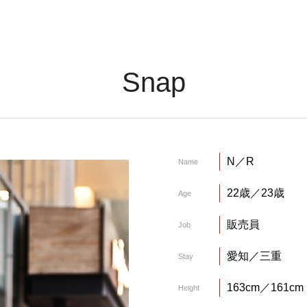
Snap
N／R
Name
22歳／23歳
Age
販売員
Job
愛知／三重
Stay
163cm／161cm
Height