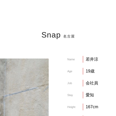
Snap
名古屋
若井涼
Name
19歳
Age
会社員
Job
愛知
Stay
167cm
Height