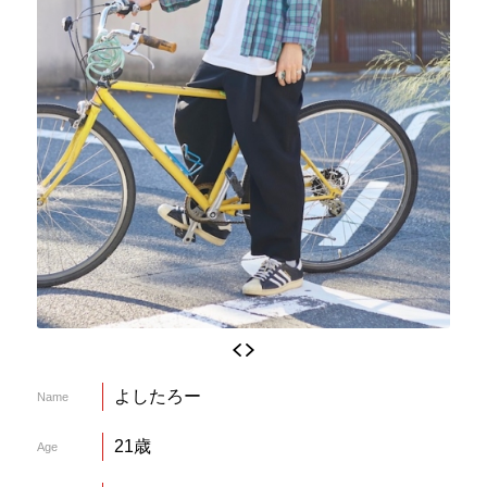
よしたろー
Name
21歳
Age