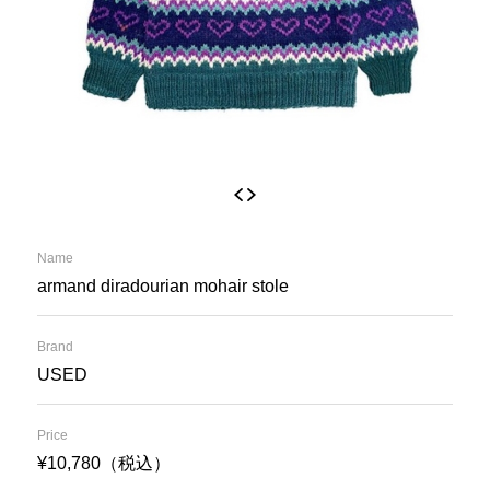
Name
armand diradourian mohair stole
Brand
USED
Price
¥10,780（税込）