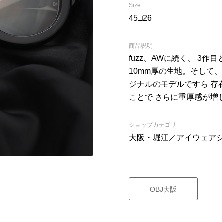
Size
45□26
商品説明
fuzz、AWに続く、 3作目
10mm厚の生地。そして
ジナルのモデルですら 存
ことで さらに重厚感が増
ショップカテゴリ
大阪・堀江／アイウェア
OBJ大阪