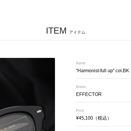
ITEM
アイテム
Name
“Harmonist-full up” col.BK
Brand
EFFECTOR
Price
¥45,100（税込）