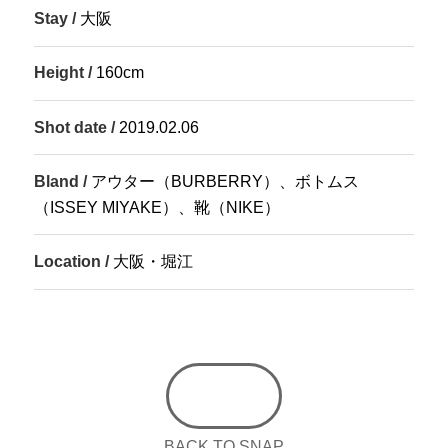
Stay /
大阪
Height /
160cm
Shot date /
2019.02.06
Bland /
アウター（
BURBERRY
）、ボトムス
（ISSEY MIYAKE）、靴（NIKE）
Location /
大阪・堀江
BACK TO SNAP