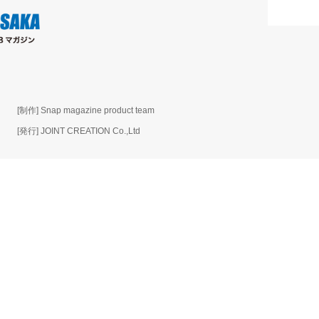
[制作] Snap magazine product team
[発行] JOINT CREATION Co.,Ltd